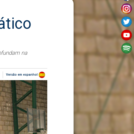
ático
rofundam na
Versão em espanhol