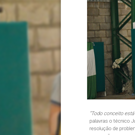
“Todo conceito está
palavras o técnico 
resolução de proble