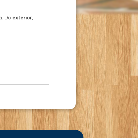
a
. Do
exterior
,