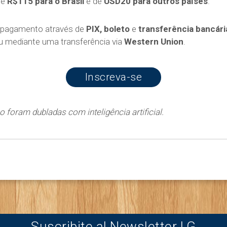
de
R$115 para o Brasil
e de
USD20 para outros países
.
 pagamento através de
PIX, boleto
e
transferência bancári
 mediante uma transferência via
Western Union
.
Inscreva-se
 foram dubladas com inteligência artificial.
Suscribite al Newsletter LG