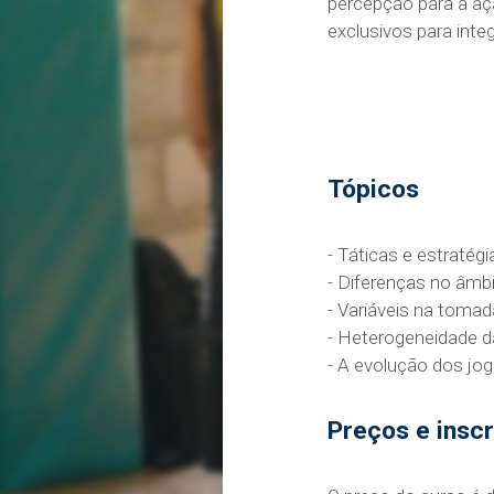
percepção para a açã
exclusivos para int
Tópicos
- Táticas e estratégi
- Diferenças no âmbi
- Variáveis ​​na toma
- Heterogeneidade d
- A evolução dos jog
Preços e insc