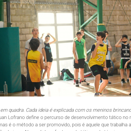
 em quadra. Cada ideia é explicada com os meninos brincan
Juan Lofrano define o percurso de desenvolvimento tático no 
mas é o método a ser promovido, pois é aquele que trabalha 