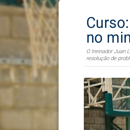
Curso:
no min
O treinador Juan 
resolução de probl