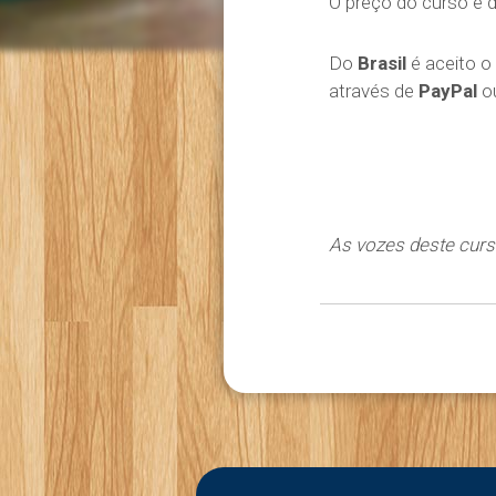
O preço do curso é 
Do
Brasil
é aceito o
através de
PayPal
ou
As vozes deste curso