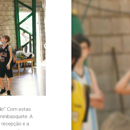
do”
. Com estas
minibasquete. A
a recepção e a