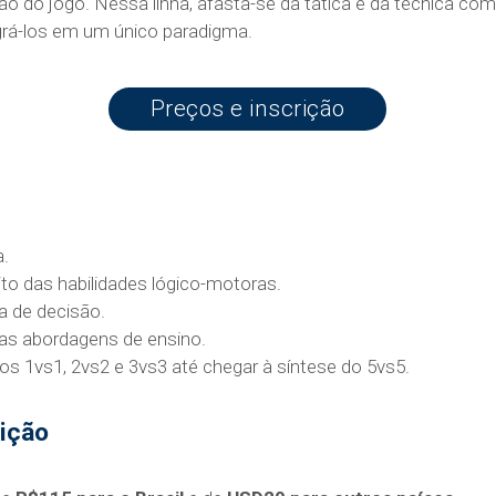
o do jogo. Nessa linha, afasta-se da tática e da técnica co
egrá-los em um único paradigma.
Preços e inscrição
a.
to das habilidades lógico-motoras.
da de decisão.
as abordagens de ensino.
os 1vs1, 2vs2 e 3vs3 até chegar à síntese do 5vs5.
rição