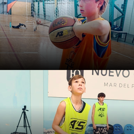
Treinar melhor também é fazer melhores perguntas.
Este é um guia concreto para organizar decisões e dar
sentido a cada treino.
A construção da inteligência
do jogador de basquete: ver
mais para decidir melhor
Antes de pedir melhores decisões, nós realmente
paramos para pensar com quais categorias e
conceitos pedimos aos jogadores que decidam?