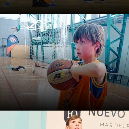
Veinte perguntas para
treinadores de basquete
formativo
Treinar melhor também é fazer melhores perguntas.
Este é um guia concreto para organizar decisões e dar
sentido a cada treino.
A construção da inteligência
do jogador de basquete: ver