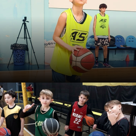
mais para decidir melhor
Antes de pedir melhores decisões, nós realmente
paramos para pensar com quais categorias e
conceitos pedimos aos jogadores que decidam?
Férias: o momento para
melhorar o seu jogo individual
Menos competições formais, mais tempo livre e
energia para treinar. Bem aproveitado, esse período
define o que depois aparece durante a temporada.