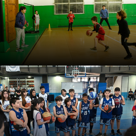
mejoran el desempeño de los jugadores a nivel
individual y colectivo.
Curso: Cómo enseñar en mini
básquet: una propuesta
práctica
El entrenador Juan Lofrano desarrolla 84 actividades
para implementar en los entrenamientos de básquet
formativo, en todas sus categorías.