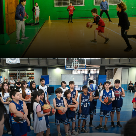
individual y colectivo.
Curso: Cómo enseñar en mini
básquet: una propuesta
práctica
El entrenador Juan Lofrano desarrolla 84 actividades
para implementar en los entrenamientos de básquet
formativo, en todas sus categorías.