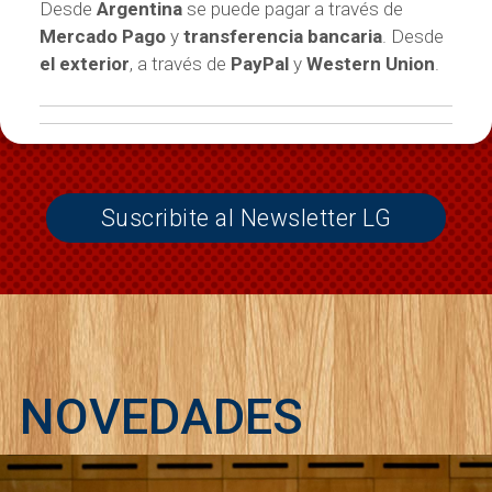
Desde
Argentina
se puede pagar a través de
Mercado Pago
y
transferencia bancaria
. Desde
el exterior
, a través de
PayPal
y
Western Union
.
Suscribite al Newsletter LG
NOVEDADES