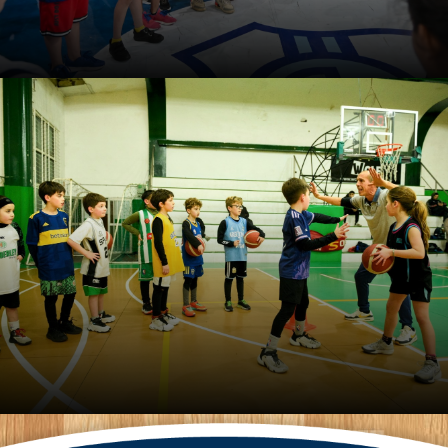
Asesoramiento para clubes,
escuelas y academias de
básquet
El equipo de LG Básquet abre la inscripción para hacer,
durante un año, un seguimiento personalizado de
instituciones deportivas. Los cupos son ultra limitados.
Curso: Modelos de enseñanza