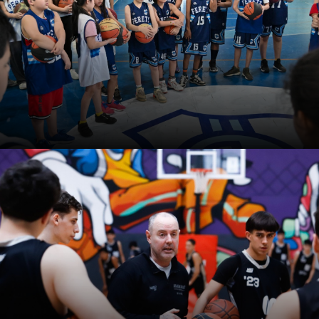
para implementar en los entrenamientos de básquet
formativo, en todas sus categorías.
Asesoramiento para clubes,
escuelas y academias de
básquet
El equipo de LG Básquet abre la inscripción para hacer,
durante un año, un seguimiento personalizado de
instituciones deportivas. Los cupos son ultra limitados.