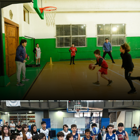
Webinar: El scouting físico-
técnico en el básquetbol
Cristian Lambrecht propone leer el juego desde la
mirada del preparador físico para desarrollar tareas que
mejoran el desempeño de los jugadores a nivel
individual y colectivo.
Curso: Cómo enseñar en mini
básquet: una propuesta
práctica
El entrenador Juan Lofrano desarrolla 84 actividades