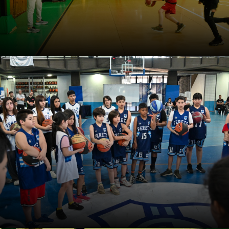
Curso: Cómo enseñar en mini
básquet: una propuesta
práctica
El entrenador Juan Lofrano desarrolla 84 actividades
para implementar en los entrenamientos de básquet
formativo, en todas sus categorías.