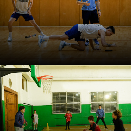
Webinar: El scouting físico-
técnico en el básquetbol
Cristian Lambrecht propone leer el juego desde la
mirada del preparador físico para desarrollar tareas que
mejoran el desempeño de los jugadores a nivel
individual y colectivo.