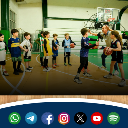
Asesoramiento para clubes,
escuelas y academias de
básquet
El equipo de LG Básquet abre la inscripción para hacer,
durante un año, un seguimiento personalizado de
instituciones deportivas. Los cupos son ultra limitados.
Curso: Modelos de enseñanza
en mini básquet: El modelo
comprensivo