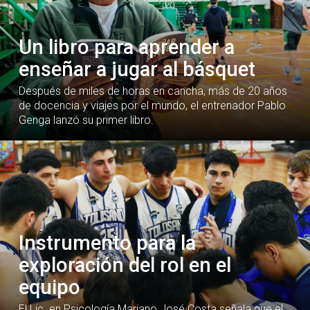
Un libro para aprender a
enseñar a jugar al básquet
Después de miles de horas en cancha, más de 20 años
de docencia y viajes por el mundo, el entrenador Pablo
Genga lanzó su primer libro.
Instrumento para la
exploración del rol en el
equipo
El Lic. en Psicología Mariano José Costa señala que el