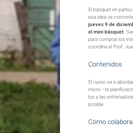
El básquet en partic
esa idea se concrete
jueves 9 de diciem
el mini básquet
. Se
para comprar los ins
coordina el Prof. Ju
Contenidos
El curso va a aborda
micro –la planificac
los y las entrenador
posible.
Cómo colabora