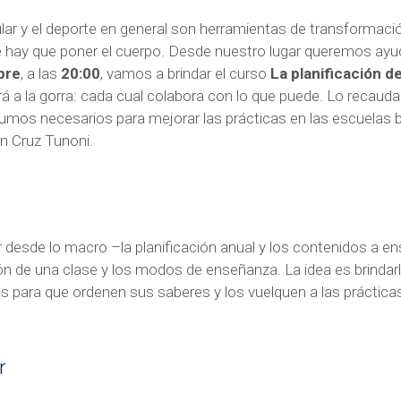
ular y el deporte en general son herramientas de transformaci
 hay que poner el cuerpo. Desde nuestro lugar queremos ayud
bre
, a las
20:00
, vamos a brindar el curso
La planificación d
rá a la gorra: cada cual colabora con lo que puede. Lo recauda
umos necesarios para mejorar las prácticas en las escuelas b
an Cruz Tunoni.
r desde lo macro –la planificación anual y los contenidos a e
ión de una clase y los modos de enseñanza. La idea es brinda
as para que ordenen sus saberes y los vuelquen a las práctica
r