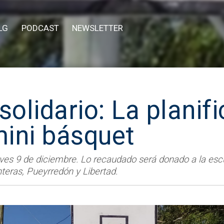
LG
PODCAST
NEWSLETTER
solidario: La planif
mini básquet
eves 9 de diciembre. Lo recaudado será donado a la es
nteras, Pueyrredón y Libertad.