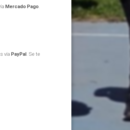
vía
Mercado Pago
.
as vía
PayPal
. Se te