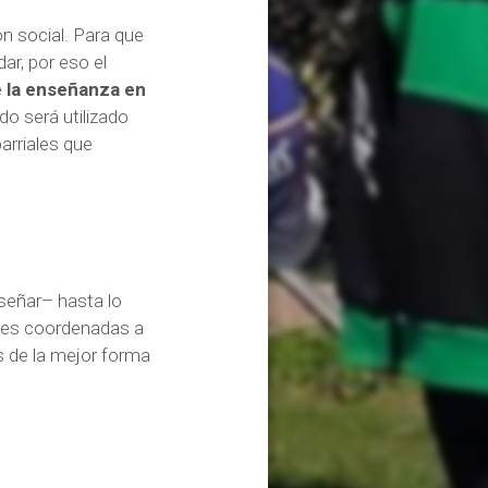
ón social. Para que
ar, por eso el
e la enseñanza en
do será utilizado
arriales que
nseñar– hasta lo
rles coordenadas a
s de la mejor forma