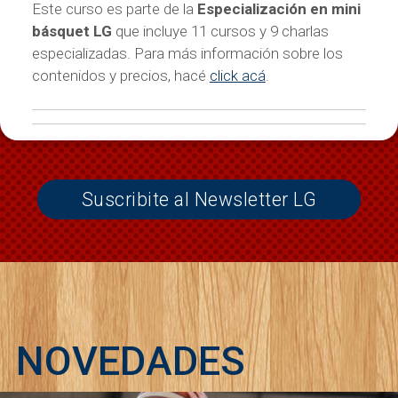
Este curso es parte de la
Especialización en mini
básquet LG
que incluye 11 cursos y 9 charlas
especializadas. Para más información sobre los
contenidos y precios, hacé
click acá
.
Suscribite al Newsletter LG
NOVEDADES