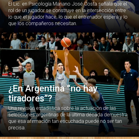
El Lic. en Psicología Mariano José Costa señala que el
rol de un jugador se construye en la intersección entre
lo que el jugador hace, lo que el entrenador espera y lo
que los compañeros necesitan.
¿En Argentina “no hay
tiradores”?
Una revisión estadística sobre la actuación de las
selecciones argentinas de la última década demuestra
que esa afirmación tan escuchada puede no ser tan
precisa.