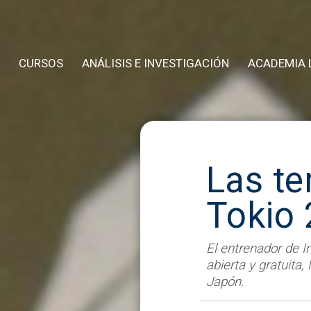
CURSOS
ANÁLISIS E INVESTIGACIÓN
ACADEMIA 
Las te
Tokio
El entrenador de I
abierta y gratuita
Japón.