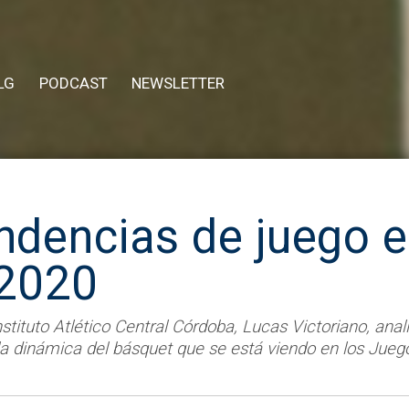
LG
PODCAST
NEWSLETTER
ndencias de juego 
 2020
nstituto Atlético Central Córdoba, Lucas Victoriano, anal
, la dinámica del básquet que se está viendo en los Jue