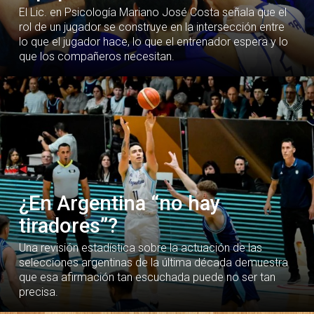
El Lic. en Psicología Mariano José Costa señala que el
rol de un jugador se construye en la intersección entre
lo que el jugador hace, lo que el entrenador espera y lo
que los compañeros necesitan.
¿En Argentina “no hay
tiradores”?
Una revisión estadística sobre la actuación de las
selecciones argentinas de la última década demuestra
que esa afirmación tan escuchada puede no ser tan
precisa.