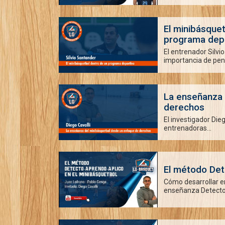
El minibásque
programa dep
El entrenador Silvi
importancia de pens
La enseñanza
derechos
El investigador Diego
entrenadoras...
El método Det
Cómo desarrollar e
enseñanza Detecto 