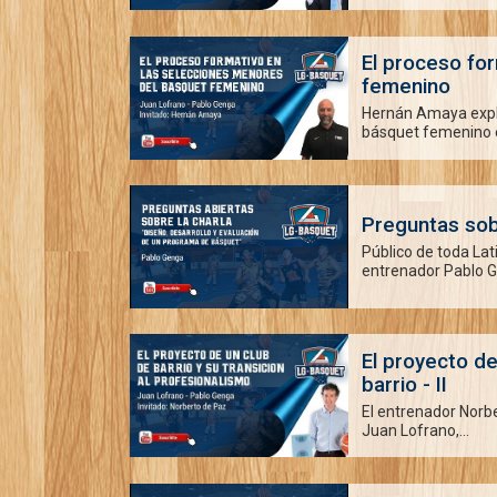
El proceso fo
femenino
Hernán Amaya expli
básquet femenino en
Preguntas sobr
Público de toda Lat
entrenador Pablo G
El proyecto d
barrio - II
El entrenador Norbe
Juan Lofrano,...