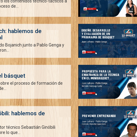
 los contenidos técnico-tácticos a
oceso de...
ich: hablemos de
l
do Bojanich junto a Pablo Genga y
on...
l básquet
sobre el proceso de formación de
e...
bili: hablemos de
tor técnico Sebastián Ginóbili
re lo que...