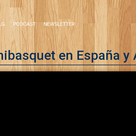
LG
PODCAST
NEWSLETTER
inibasquet en España y 