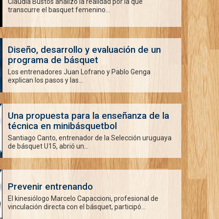
Claudia Bustos analizó la realidad por la que
transcurre el basquet femenino...
Diseño, desarrollo y evaluación de un
programa de básquet
Los entrenadores Juan Lofrano y Pablo Genga
explican los pasos y las...
Una propuesta para la enseñanza de la
técnica en minibásquetbol
Santiago Canto, entrenador de la Selección uruguaya
de básquet U15, abrió un...
Prevenir entrenando
El kinesiólogo Marcelo Capaccioni, profesional de
vinculación directa con el básquet, participó...