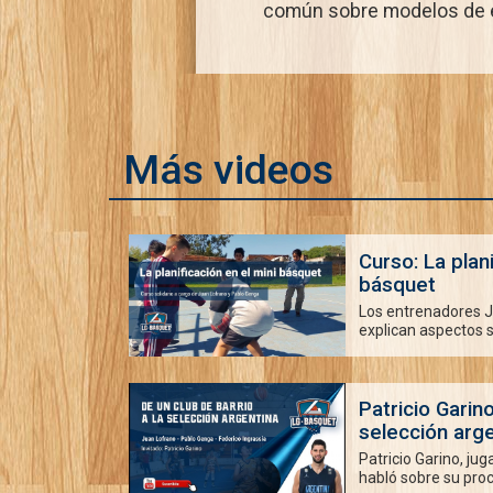
común sobre modelos de en
Más videos
Curso: La plani
básquet
Los entrenadores J
explican aspectos s
Patricio Garino
selección arge
Patricio Garino, jug
habló sobre su proc