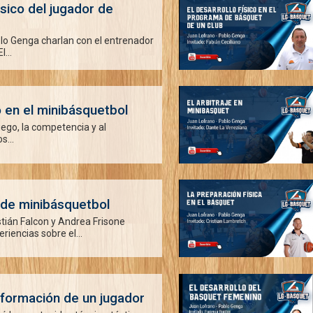
ísico del jugador de
lo Genga charlan con el entrenador
...
go en el minibásquetbol
juego, la competencia y al
s...
 de minibásquetbol
tián Falcon y Andrea Frisone
iencias sobre el...
 formación de un jugador