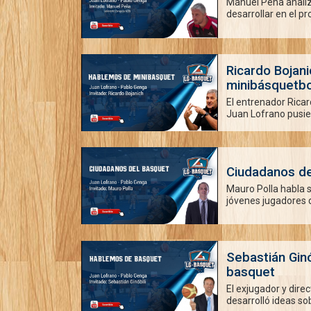
Manuel Peña analizó
desarrollar en el pr
Ricardo Bojan
minibásquetbo
El entrenador Ricar
Juan Lofrano pusier
Ciudadanos de
Mauro Polla habla 
jóvenes jugadores d
Sebastián Ginó
basquet
El exjugador y direc
desarrolló ideas sob