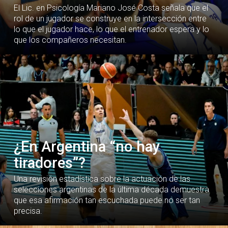
El Lic. en Psicología Mariano José Costa señala que el
rol de un jugador se construye en la intersección entre
lo que el jugador hace, lo que el entrenador espera y lo
que los compañeros necesitan.
¿En Argentina “no hay
tiradores”?
Una revisión estadística sobre la actuación de las
selecciones argentinas de la última década demuestra
que esa afirmación tan escuchada puede no ser tan
precisa.