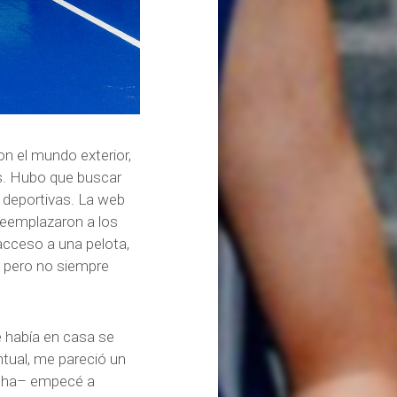
n el mundo exterior,
es. Hubo que buscar
 deportivas. La web
reemplazaron a los
acceso a una pelota,
, pero no siempre
ue había en casa se
ntual, me pareció un
ncha– empecé a