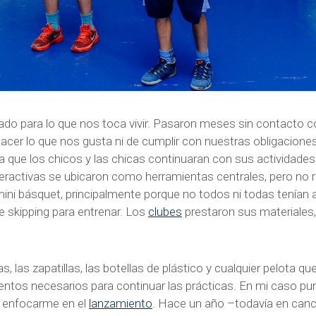
do para lo que nos toca vivir. Pasaron meses sin contacto co
e hacer lo que nos gusta ni de cumplir con nuestras obligacion
 que los chicos y las chicas continuaran con sus actividades
teractivas se ubicaron como herramientas centrales, pero no 
ni básquet, principalmente porque no todos ni todas tenían 
 skipping para entrenar. Los
clubes
prestaron sus materiales
s, las zapatillas, las botellas de plástico y cualquier pelota q
entos necesarios para continuar las prácticas. En mi caso pu
 enfocarme en el
lanzamiento
. Hace un año –todavía en ca