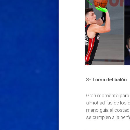
3- Toma del balón
Gran momento para lo
almohadillas de los 
mano guía al costad
se cumplen a la perf