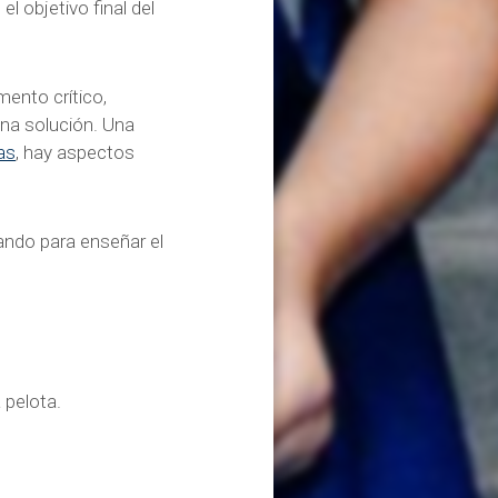
 objetivo final del
mento crítico,
na solución. Una
as
, hay aspectos
izando para enseñar el
 pelota.