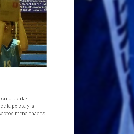
 toma con las
e la pelota y la
onceptos mencionados