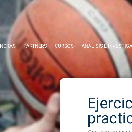
NOTAS
PARTNERS
CURSOS
ANÁLISIS E INVESTIG
Ejerci
practi